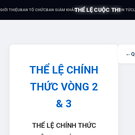
THỂ LỆ CUỘC THI
GIỚI THIỆU
BAN TỔ CHỨC
BAN GIÁM KHẢO
TIN TỨC
←
Q
THỂ LỆ CHÍNH
THỨC VÒNG 2
& 3
THỂ LỆ CHÍNH THỨC