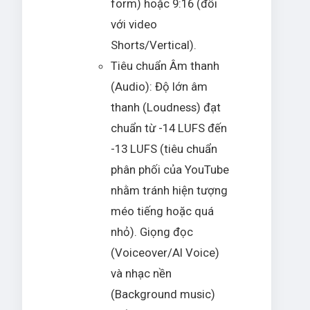
form) hoặc 9:16 (đối
với video
Shorts/Vertical).
Tiêu chuẩn Âm thanh
(Audio): Độ lớn âm
thanh (Loudness) đạt
chuẩn từ -14 LUFS đến
-13 LUFS (tiêu chuẩn
phân phối của YouTube
nhằm tránh hiện tượng
méo tiếng hoặc quá
nhỏ). Giọng đọc
(Voiceover/AI Voice)
và nhạc nền
(Background music)