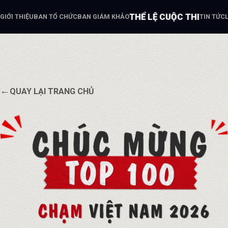
THỂ LỆ CUỘC THI
GIỚI THIỆU
BAN TỔ CHỨC
BAN GIÁM KHẢO
TIN TỨC
←
QUAY LẠI TRANG CHỦ