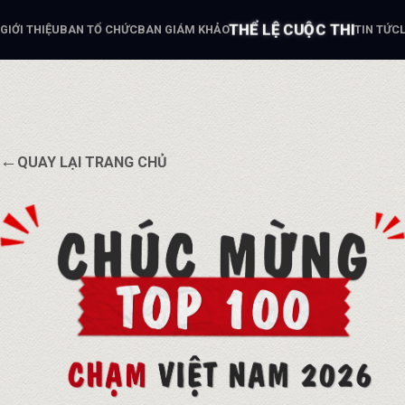
THỂ LỆ CUỘC THI
GIỚI THIỆU
BAN TỔ CHỨC
BAN GIÁM KHẢO
TIN TỨC
←
QUAY LẠI TRANG CHỦ